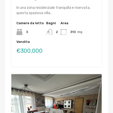
In una zona residenziale tranquilla e riservata,
questa spaziosa villa…
Camere da letto
Bagni
Area
3
2
310
mq
Vendita
€300,000