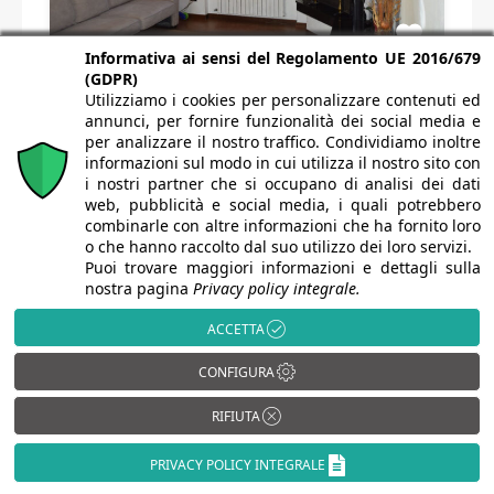
Informativa ai sensi del Regolamento UE 2016/679
(GDPR)
Utilizziamo i cookies per personalizzare contenuti ed
Trilocale a Urgnano – Asta
annunci, per fornire funzionalità dei social media e
giudiziaria
per analizzare il nostro traffico. Condividiamo inoltre
informazioni sul modo in cui utilizza il nostro sito con
Trilocale a Urgnano – Asta giudiziaria. Situato ad
i nostri partner che si occupano di analisi dei dati
web, pubblicità e social media, i quali potrebbero
Urgnano, in…
combinarle con altre informazioni che ha fornito loro
o che hanno raccolto dal suo utilizzo dei loro servizi.
Camere da letto
Bagni
Area
Puoi trovare maggiori informazioni e dettagli sulla
nostra pagina
Privacy policy integrale.
2
1
115
mq
ACCETTA
€42,225
CONFIGURA
RIFIUTA
PRIVACY POLICY INTEGRALE