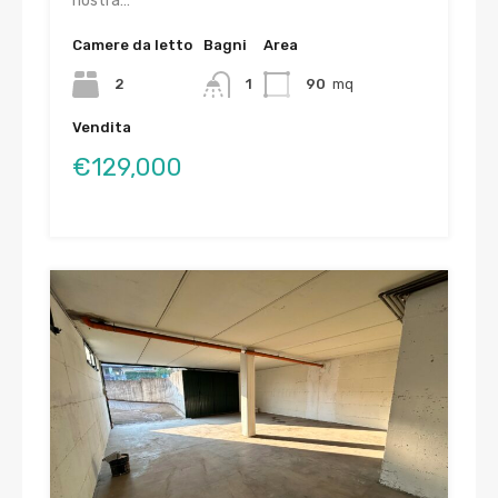
nostra…
Camere da letto
Bagni
Area
2
1
90
mq
Vendita
€129,000