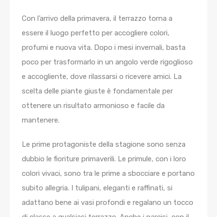
Con l’arrivo della primavera, il terrazzo torna a
essere il luogo perfetto per accogliere colori,
profumi e nuova vita. Dopo i mesi invernali, basta
poco per trasformarlo in un angolo verde rigoglioso
e accogliente, dove rilassarsi o ricevere amici. La
scelta delle piante giuste è fondamentale per
ottenere un risultato armonioso e facile da
mantenere.
Le prime protagoniste della stagione sono senza
dubbio le fioriture primaverili. Le
primule
, con i loro
colori vivaci, sono tra le prime a sbocciare e portano
subito allegria. I
tulipani
, eleganti e raffinati, si
adattano bene ai vasi profondi e regalano un tocco
di classe a qualsiasi terrazzo. Anche i
narcisi
, con il