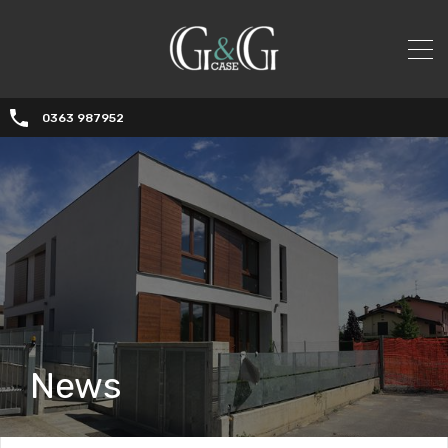
0363 987952
News