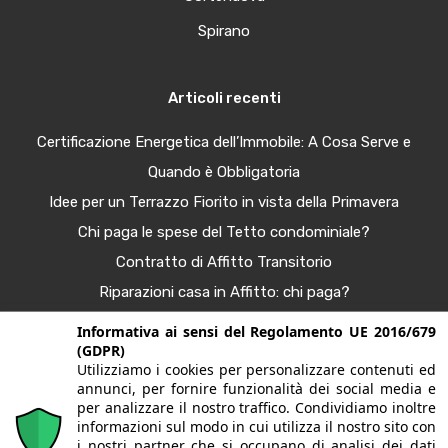
Spirano
Articoli recenti
Certificazione Energetica dell’Immobile: A Cosa Serve e
Quando è Obbligatoria
Idee per un Terrazzo Fiorito in vista della Primavera
Chi paga le spese del Tetto condominiale?
Contratto di Affitto Transitorio
Riparazioni casa in Affitto: chi paga?
Procura Immobiliare – Guida completa
Informativa ai sensi del Regolamento UE 2016/679
(GDPR)
Tendenze Arredo e Nuance per la Casa Autunno 2025
Utilizziamo i cookies per personalizzare contenuti ed
Bonus Casa al 50%: Agevolazioni in Scadenza
annunci, per fornire funzionalità dei social media e
per analizzare il nostro traffico. Condividiamo inoltre
informazioni sul modo in cui utilizza il nostro sito con
i nostri partner che si occupano di analisi dei dati