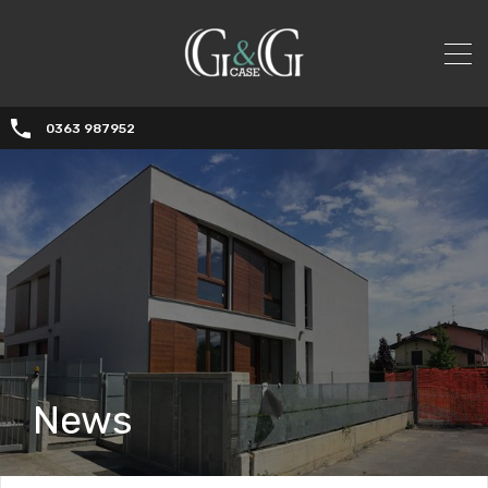
0363 987952
News