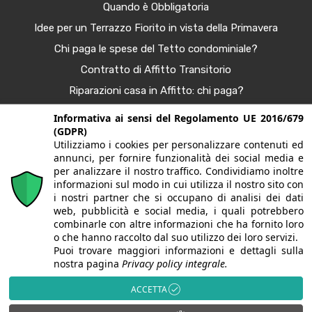
Quando è Obbligatoria
Idee per un Terrazzo Fiorito in vista della Primavera
Chi paga le spese del Tetto condominiale?
Contratto di Affitto Transitorio
Riparazioni casa in Affitto: chi paga?
Procura Immobiliare – Guida completa
Informativa ai sensi del Regolamento UE 2016/679
(GDPR)
Tendenze Arredo e Nuance per la Casa Autunno 2025
Utilizziamo i cookies per personalizzare contenuti ed
Bonus Casa al 50%: Agevolazioni in Scadenza
annunci, per fornire funzionalità dei social media e
per analizzare il nostro traffico. Condividiamo inoltre
informazioni sul modo in cui utilizza il nostro sito con
i nostri partner che si occupano di analisi dei dati
© 2020. Tutti i diritti riservati. G&G case | Largo fratelli
web, pubblicità e social media, i quali potrebbero
combinarle con altre informazioni che ha fornito loro
Sporchia, 3 - 24057 Martinengo (BG) | P.Iva/CF
o che hanno raccolto dal suo utilizzo dei loro servizi.
Puoi trovare maggiori informazioni e dettagli sulla
03628150165 | Iscritta alla CCIAA di Bergamo REA BG-
nostra pagina
Privacy policy integrale.
395176 | PEC:
gagliardiclaudio@sec.it
| Alcune immagini del
ACCETTA
sito sono utilizzate su licenza di Shutterstock.com e