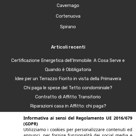
Cavernago
Cortenuova
Spirano
Articoli recenti
Certificazione Energetica dell’Immobile: A Cosa Serve e
Quando è Obbligatoria
Idee per un Terrazzo Fiorito in vista della Primavera
Chi paga le spese del Tetto condominiale?
Contratto di Affitto Transitorio
Riparazioni casa in Affitto: chi paga?
Procura Immobiliare – Guida completa
Informativa ai sensi del Regolamento UE 2016/679
(GDPR)
Tendenze Arredo e Nuance per la Casa Autunno 2025
Utilizziamo i cookies per personalizzare contenuti ed
Bonus Casa al 50%: Agevolazioni in Scadenza
annunci, per fornire funzionalità dei social media e