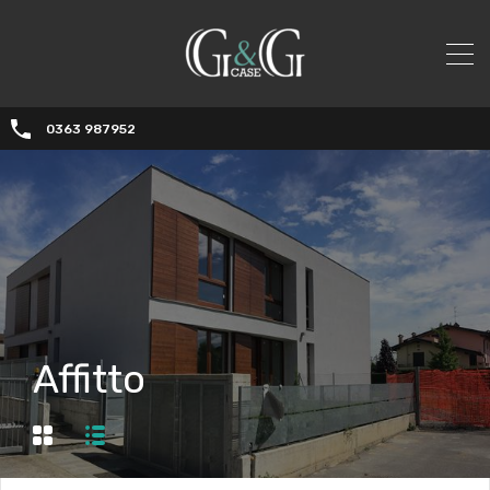
0363 987952
Affitto