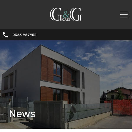
0363 987952
News