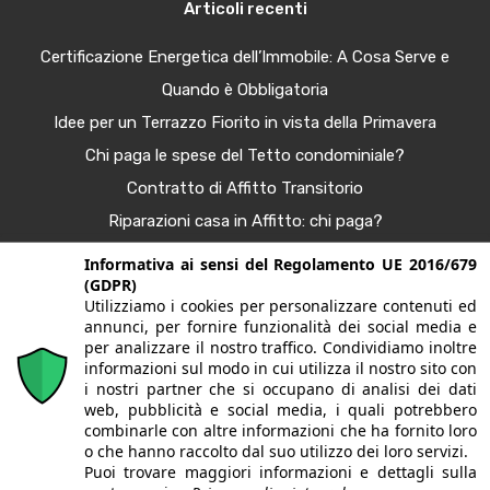
Articoli recenti
Certificazione Energetica dell’Immobile: A Cosa Serve e
Quando è Obbligatoria
Idee per un Terrazzo Fiorito in vista della Primavera
Chi paga le spese del Tetto condominiale?
Contratto di Affitto Transitorio
Riparazioni casa in Affitto: chi paga?
Procura Immobiliare – Guida completa
Informativa ai sensi del Regolamento UE 2016/679
(GDPR)
Tendenze Arredo e Nuance per la Casa Autunno 2025
Utilizziamo i cookies per personalizzare contenuti ed
Bonus Casa al 50%: Agevolazioni in Scadenza
annunci, per fornire funzionalità dei social media e
per analizzare il nostro traffico. Condividiamo inoltre
informazioni sul modo in cui utilizza il nostro sito con
i nostri partner che si occupano di analisi dei dati
© 2020. Tutti i diritti riservati. G&G case | Largo fratelli
web, pubblicità e social media, i quali potrebbero
combinarle con altre informazioni che ha fornito loro
Sporchia, 3 - 24057 Martinengo (BG) | P.Iva/CF
o che hanno raccolto dal suo utilizzo dei loro servizi.
Puoi trovare maggiori informazioni e dettagli sulla
03628150165 | Iscritta alla CCIAA di Bergamo REA BG-