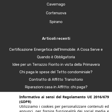
Cavernago
Cortenuova
Spirano
Articoli recenti
Certificazione Energetica dell’Immobile: A Cosa Serve e
Quando è Obbligatoria
Idee per un Terrazzo Fiorito in vista della Primavera
Chi paga le spese del Tetto condominiale?
Contratto di Affitto Transitorio
Riparazioni casa in Affitto: chi paga?
Procura Immobiliare – Guida completa
Informativa ai sensi del Regolamento UE 2016/679
(GDPR)
Tendenze Arredo e Nuance per la Casa Autunno 2025
Utilizziamo i cookies per personalizzare contenuti ed
Bonus Casa al 50%: Agevolazioni in Scadenza
annunci, per fornire funzionalità dei social media e