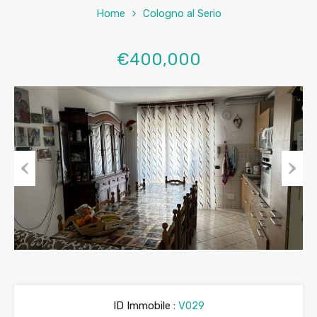
Home
Cologno al Serio
€400,000
Previous
Next
ID Immobile :
V029