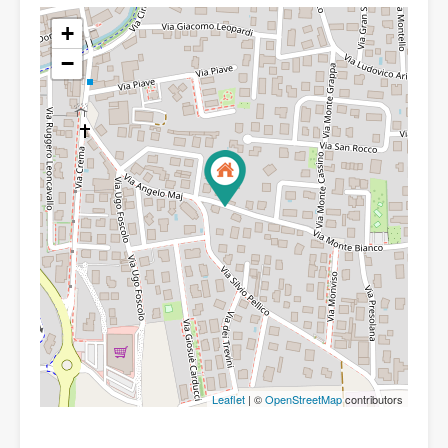
+
−
Leaflet
| ©
OpenStreetMap
contributors