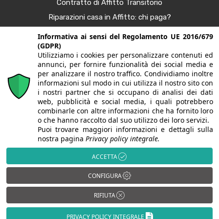
Contratto di Affitto Transitorio
Riparazioni casa in Affitto: chi paga?
Procura Immobiliare – Guida completa
Informativa ai sensi del Regolamento UE 2016/679
(GDPR)
Tendenze Arredo e Nuance per la Casa Autunno 2025
Utilizziamo i cookies per personalizzare contenuti ed
Bonus Casa al 50%: Agevolazioni in Scadenza
annunci, per fornire funzionalità dei social media e
per analizzare il nostro traffico. Condividiamo inoltre
informazioni sul modo in cui utilizza il nostro sito con
i nostri partner che si occupano di analisi dei dati
© 2020. Tutti i diritti riservati. G&G case | Largo fratelli
web, pubblicità e social media, i quali potrebbero
combinarle con altre informazioni che ha fornito loro
Sporchia, 3 - 24057 Martinengo (BG) | P.Iva/CF
o che hanno raccolto dal suo utilizzo dei loro servizi.
Puoi trovare maggiori informazioni e dettagli sulla
03628150165 | Iscritta alla CCIAA di Bergamo REA BG-
nostra pagina
Privacy policy integrale.
395176 | PEC:
gagliardiclaudio@sec.it
| Alcune immagini del
ACCETTA
sito sono utilizzate su licenza di Shutterstock.com e
rispettivi autori
CONFIGURA
RIFIUTA
Sito progettato da
ShareNow!
PRIVACY POLICY INTEGRALE