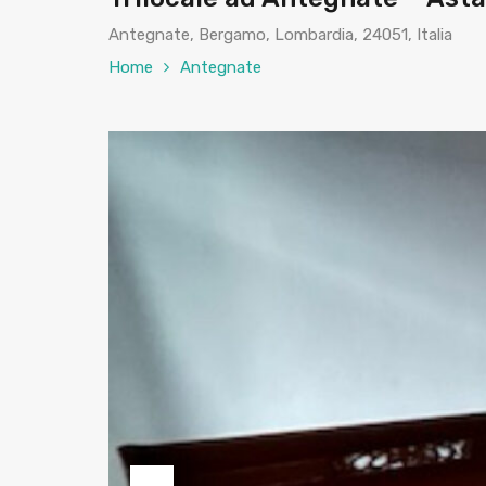
Antegnate, Bergamo, Lombardia, 24051, Italia
Home
Antegnate