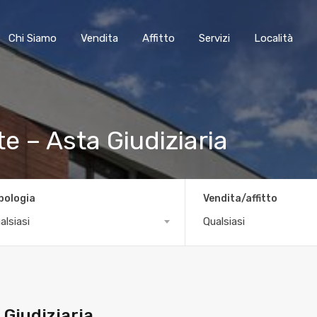
Chi Siamo
Vendita
Affitto
Servizi
Località
e – Asta Giudiziaria
pologia
Vendita/affitto
alsiasi
Qualsiasi
 Giudiziaria