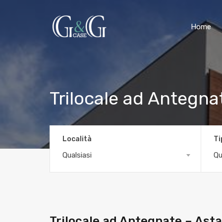
Home
Trilocale ad Antegnat
Località
Ti
Qualsiasi
Qu
Trilocale ad Antegnate – Asta