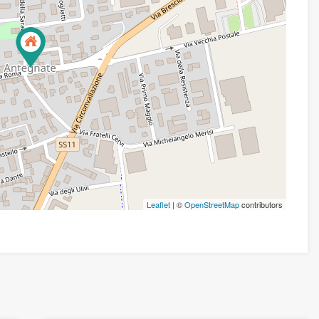
Leaflet
| ©
OpenStreetMap
contributors