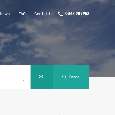
News
FAQ
Contatti
0363 987952
Cerca