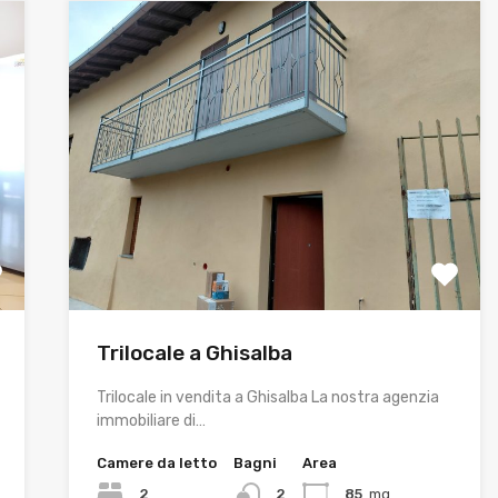
Trilocale a Ghisalba
Trilocale in vendita a Ghisalba La nostra agenzia
immobiliare di…
Camere da letto
Bagni
Area
2
2
85
mq