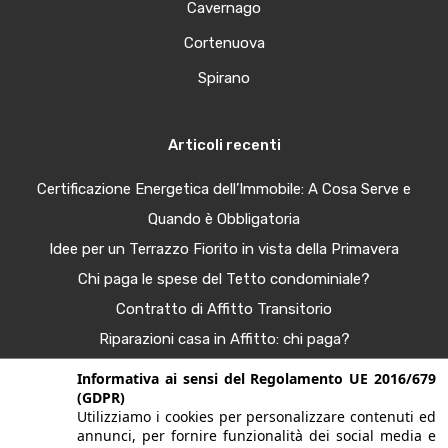
Cavernago
Cortenuova
Spirano
Articoli recenti
Certificazione Energetica dell’Immobile: A Cosa Serve e
Quando è Obbligatoria
Idee per un Terrazzo Fiorito in vista della Primavera
Chi paga le spese del Tetto condominiale?
Contratto di Affitto Transitorio
Riparazioni casa in Affitto: chi paga?
Procura Immobiliare – Guida completa
Informativa ai sensi del Regolamento UE 2016/679
(GDPR)
Tendenze Arredo e Nuance per la Casa Autunno 2025
Utilizziamo i cookies per personalizzare contenuti ed
Bonus Casa al 50%: Agevolazioni in Scadenza
annunci, per fornire funzionalità dei social media e