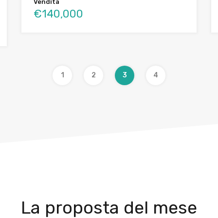
Vendita
€140,000
1
2
3
4
La proposta del mese