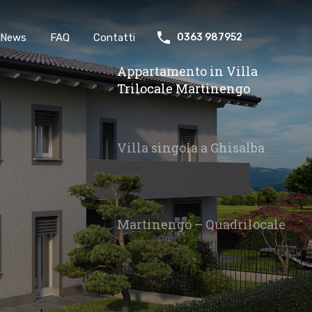
News
FAQ
Contatti
0363 987952
Appartamento in Villa
Trilocale Martinengo
Villa singola a Ghisalba
Martinengo – Quadrilocale
Martinengo – Trilocale in