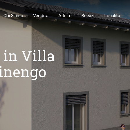
Chi Siamo
Vendita
Affitto
Servizi
Località
in Villa
tinengo