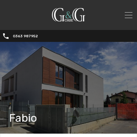
0363 987952
Fabio