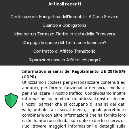
Articoli recenti
Certificazione Energetica dell’Immobile: A Cosa Serve e
Quando è Obbligatoria
Idee per un Terrazzo Fiorito in vista della Primavera
Chi paga le spese del Tetto condominiale?
Contratto di Affitto Transitorio
Riparazioni casa in Affitto: chi paga?
Procura Immobiliare – Guida completa
Informativa ai sensi del Regolamento UE 2016/679
(GDPR)
Tendenze Arredo e Nuance per la Casa Autunno 2025
Utilizziamo i cookies per personalizzare contenuti ed
Bonus Casa al 50%: Agevolazioni in Scadenza
annunci, per fornire funzionalità dei social media e
per analizzare il nostro traffico. Condividiamo inoltre
informazioni sul modo in cui utilizza il nostro sito con
i nostri partner che si occupano di analisi dei dati
© 2020. Tutti i diritti riservati. G&G case | Largo fratelli
web, pubblicità e social media, i quali potrebbero
combinarle con altre informazioni che ha fornito loro
Sporchia, 3 - 24057 Martinengo (BG) | P.Iva/CF
o che hanno raccolto dal suo utilizzo dei loro servizi.
Puoi trovare maggiori informazioni e dettagli sulla
03628150165 | Iscritta alla CCIAA di Bergamo REA BG-