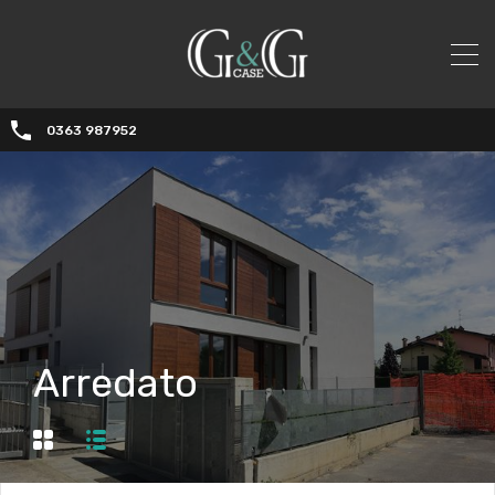
0363 987952
Arredato