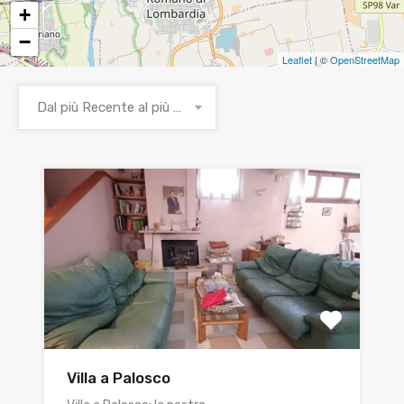
+
−
Leaflet
| ©
OpenStreetMap
Dal più Recente al più Vecchio
Villa a Palosco