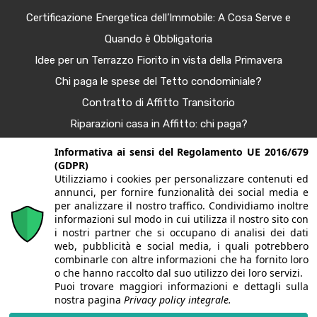
Certificazione Energetica dell’Immobile: A Cosa Serve e
Quando è Obbligatoria
Idee per un Terrazzo Fiorito in vista della Primavera
Chi paga le spese del Tetto condominiale?
Contratto di Affitto Transitorio
Riparazioni casa in Affitto: chi paga?
Procura Immobiliare – Guida completa
Informativa ai sensi del Regolamento UE 2016/679
(GDPR)
Tendenze Arredo e Nuance per la Casa Autunno 2025
Utilizziamo i cookies per personalizzare contenuti ed
Bonus Casa al 50%: Agevolazioni in Scadenza
annunci, per fornire funzionalità dei social media e
per analizzare il nostro traffico. Condividiamo inoltre
informazioni sul modo in cui utilizza il nostro sito con
i nostri partner che si occupano di analisi dei dati
© 2020. Tutti i diritti riservati. G&G case | Largo fratelli
web, pubblicità e social media, i quali potrebbero
combinarle con altre informazioni che ha fornito loro
Sporchia, 3 - 24057 Martinengo (BG) | P.Iva/CF
o che hanno raccolto dal suo utilizzo dei loro servizi.
Puoi trovare maggiori informazioni e dettagli sulla
03628150165 | Iscritta alla CCIAA di Bergamo REA BG-
nostra pagina
Privacy policy integrale.
395176 | PEC:
gagliardiclaudio@sec.it
| Alcune immagini del