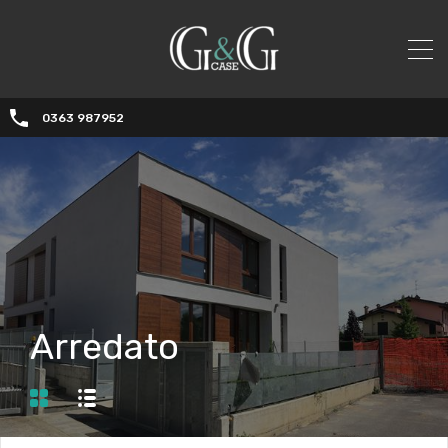
0363 987952
Arredato