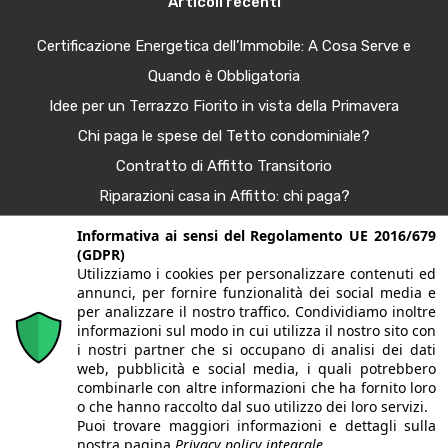
Articoli recenti
Certificazione Energetica dell’Immobile: A Cosa Serve e
Quando è Obbligatoria
Idee per un Terrazzo Fiorito in vista della Primavera
Chi paga le spese del Tetto condominiale?
Contratto di Affitto Transitorio
Riparazioni casa in Affitto: chi paga?
Procura Immobiliare – Guida completa
Informativa ai sensi del Regolamento UE 2016/679
(GDPR)
Tendenze Arredo e Nuance per la Casa Autunno 2025
Utilizziamo i cookies per personalizzare contenuti ed
Bonus Casa al 50%: Agevolazioni in Scadenza
annunci, per fornire funzionalità dei social media e
per analizzare il nostro traffico. Condividiamo inoltre
informazioni sul modo in cui utilizza il nostro sito con
i nostri partner che si occupano di analisi dei dati
© 2020. Tutti i diritti riservati. G&G case | Largo fratelli
web, pubblicità e social media, i quali potrebbero
combinarle con altre informazioni che ha fornito loro
Sporchia, 3 - 24057 Martinengo (BG) | P.Iva/CF
o che hanno raccolto dal suo utilizzo dei loro servizi.
Puoi trovare maggiori informazioni e dettagli sulla
03628150165 | Iscritta alla CCIAA di Bergamo REA BG-
nostra pagina
Privacy policy integrale.