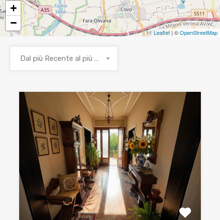
+
−
Leaflet
| ©
OpenStreetMap
Dal più Recente al più Vecchio