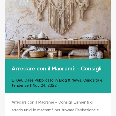
Arredare con il Macramè – Consigli
Di
GeG Case
Pubblicato in
Blog & News
,
Curiosità e
tendenze
Il
Nov 24, 2022
Arredare con il Macramè – Consigli Elementi di
arredo unici in macramè per trovare l’ispirazione e