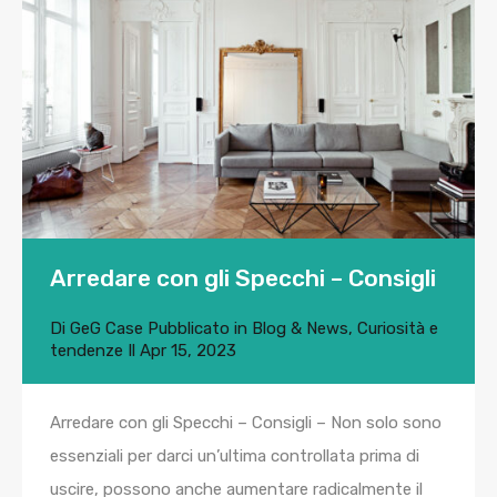
Arredare con gli Specchi – Consigli
Di
GeG Case
Pubblicato in
Blog & News
,
Curiosità e
tendenze
Il
Apr 15, 2023
Arredare con gli Specchi – Consigli – Non solo sono
essenziali per darci un’ultima controllata prima di
uscire, possono anche aumentare radicalmente il