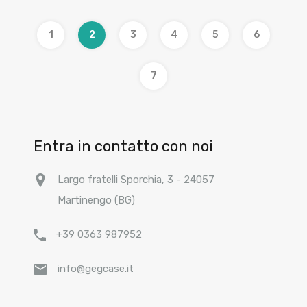
1
2
3
4
5
6
7
Entra in contatto con noi
Largo fratelli Sporchia, 3 - 24057
Martinengo (BG)
+39 0363 987952
info@gegcase.it