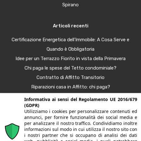
Spirano
Articoli recenti
Certificazione Energetica dell’Immobile: A Cosa Serve e
Quando è Obbligatoria
Idee per un Terrazzo Fiorito in vista della Primavera
Chi paga le spese del Tetto condominiale?
Contratto di Affitto Transitorio
Riparazioni casa in Affitto: chi paga?
Procura Immobiliare – Guida completa
Informativa ai sensi del Regolamento UE 2016/679
(GDPR)
Tendenze Arredo e Nuance per la Casa Autunno 2025
Utilizziamo i cookies per personalizzare contenuti ed
Bonus Casa al 50%: Agevolazioni in Scadenza
annunci, per fornire funzionalità dei social media e
per analizzare il nostro traffico. Condividiamo inoltre
informazioni sul modo in cui utilizza il nostro sito con
i nostri partner che si occupano di analisi dei dati
© 2020. Tutti i diritti riservati. G&G case | Largo fratelli