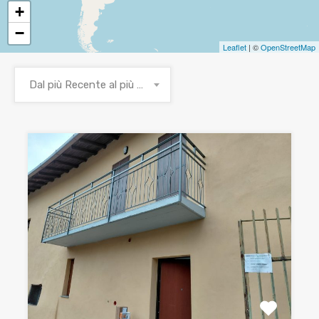
+
−
Leaflet
| ©
OpenStreetMap
Dal più Recente al più Vecchio