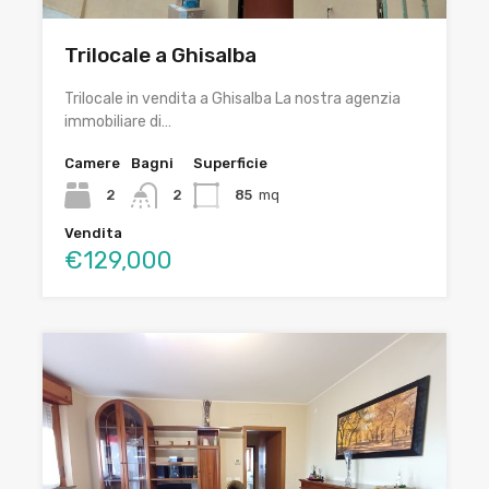
Trilocale a Ghisalba
Trilocale in vendita a Ghisalba La nostra agenzia
immobiliare di…
Camere
Bagni
Superficie
2
2
85
mq
Vendita
€129,000