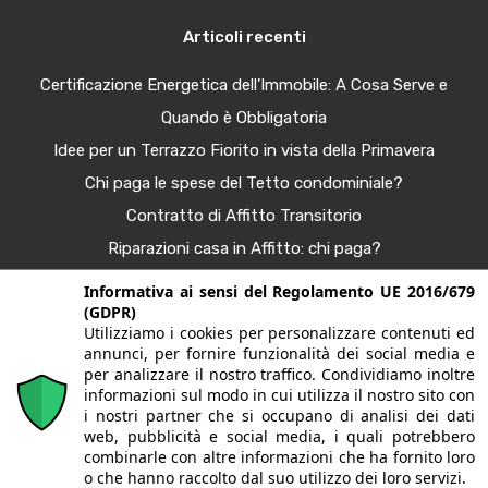
Articoli recenti
Certificazione Energetica dell’Immobile: A Cosa Serve e
Quando è Obbligatoria
Idee per un Terrazzo Fiorito in vista della Primavera
Chi paga le spese del Tetto condominiale?
Contratto di Affitto Transitorio
Riparazioni casa in Affitto: chi paga?
Procura Immobiliare – Guida completa
Informativa ai sensi del Regolamento UE 2016/679
(GDPR)
Tendenze Arredo e Nuance per la Casa Autunno 2025
Utilizziamo i cookies per personalizzare contenuti ed
Bonus Casa al 50%: Agevolazioni in Scadenza
annunci, per fornire funzionalità dei social media e
per analizzare il nostro traffico. Condividiamo inoltre
informazioni sul modo in cui utilizza il nostro sito con
i nostri partner che si occupano di analisi dei dati
© 2020. Tutti i diritti riservati. G&G case | Largo fratelli
web, pubblicità e social media, i quali potrebbero
combinarle con altre informazioni che ha fornito loro
Sporchia, 3 - 24057 Martinengo (BG) | P.Iva/CF
o che hanno raccolto dal suo utilizzo dei loro servizi.