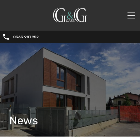
0363 987952
News