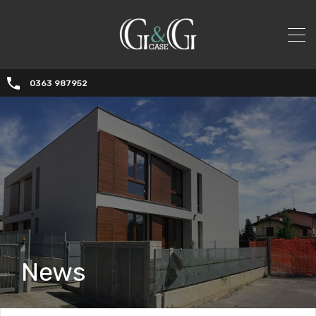
0363 987952
News