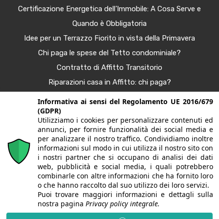
Certificazione Energetica dell’Immobile: A Cosa Serve e
Quando è Obbligatoria
Idee per un Terrazzo Fiorito in vista della Primavera
Chi paga le spese del Tetto condominiale?
Contratto di Affitto Transitorio
Riparazioni casa in Affitto: chi paga?
Procura Immobiliare – Guida completa
Informativa ai sensi del Regolamento UE 2016/679
(GDPR)
Tendenze Arredo e Nuance per la Casa Autunno 2025
Utilizziamo i cookies per personalizzare contenuti ed
Bonus Casa al 50%: Agevolazioni in Scadenza
annunci, per fornire funzionalità dei social media e
per analizzare il nostro traffico. Condividiamo inoltre
informazioni sul modo in cui utilizza il nostro sito con
i nostri partner che si occupano di analisi dei dati
© 2020. Tutti i diritti riservati. G&G case | Largo fratelli
web, pubblicità e social media, i quali potrebbero
combinarle con altre informazioni che ha fornito loro
Sporchia, 3 - 24057 Martinengo (BG) | P.Iva/CF
o che hanno raccolto dal suo utilizzo dei loro servizi.
Puoi trovare maggiori informazioni e dettagli sulla
03628150165 | Iscritta alla CCIAA di Bergamo REA BG-
nostra pagina
Privacy policy integrale.
395176 | PEC:
gagliardiclaudio@sec.it
| Alcune immagini del