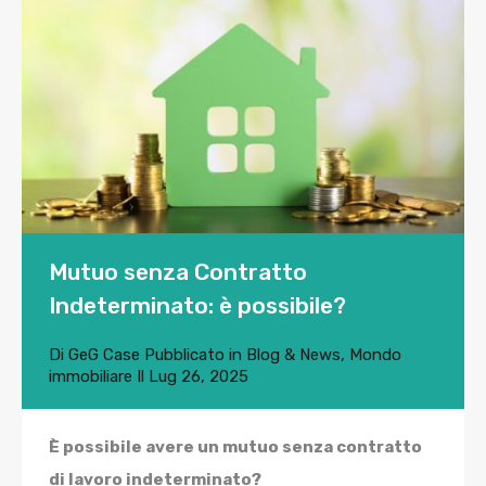
Mutuo senza Contratto
Indeterminato: è possibile?
Di
GeG Case
Pubblicato in
Blog & News
,
Mondo
immobiliare
Il
Lug 26, 2025
È possibile avere un mutuo senza contratto
di lavoro indeterminato?