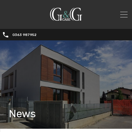
0363 987952
News