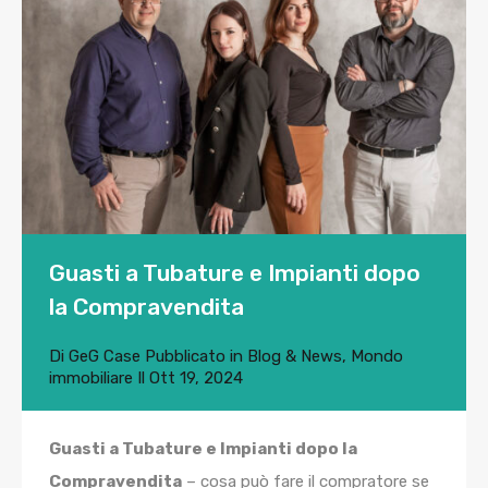
Guasti a Tubature e Impianti dopo
la Compravendita
Di
GeG Case
Pubblicato in
Blog & News
,
Mondo
immobiliare
Il
Ott 19, 2024
Guasti a Tubature e Impianti dopo la
Compravendita
– cosa può fare il compratore se