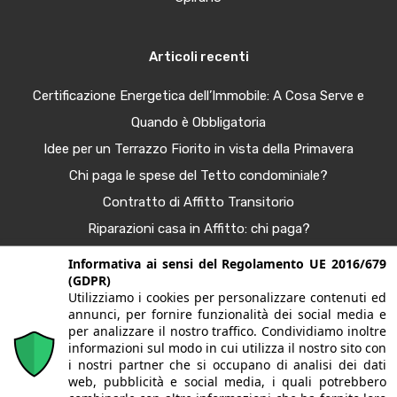
Articoli recenti
Certificazione Energetica dell’Immobile: A Cosa Serve e
Quando è Obbligatoria
Idee per un Terrazzo Fiorito in vista della Primavera
Chi paga le spese del Tetto condominiale?
Contratto di Affitto Transitorio
Riparazioni casa in Affitto: chi paga?
Procura Immobiliare – Guida completa
Informativa ai sensi del Regolamento UE 2016/679
(GDPR)
Tendenze Arredo e Nuance per la Casa Autunno 2025
Utilizziamo i cookies per personalizzare contenuti ed
Bonus Casa al 50%: Agevolazioni in Scadenza
annunci, per fornire funzionalità dei social media e
per analizzare il nostro traffico. Condividiamo inoltre
informazioni sul modo in cui utilizza il nostro sito con
i nostri partner che si occupano di analisi dei dati
© 2020. Tutti i diritti riservati. G&G case | Largo fratelli
web, pubblicità e social media, i quali potrebbero